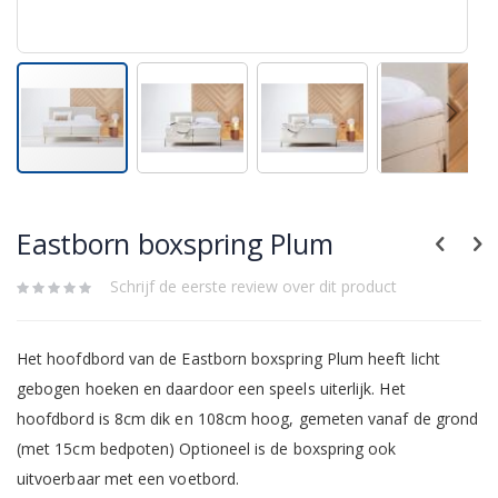
Skip
to
the
Eastborn boxspring Plum
beginning
of
the
Schrijf de eerste review over dit product
images
gallery
Het hoofdbord van de Eastborn boxspring Plum heeft licht
gebogen hoeken en daardoor een speels uiterlijk. Het
hoofdbord is 8cm dik en 108cm hoog, gemeten vanaf de grond
(met 15cm bedpoten) Optioneel is de boxspring ook
uitvoerbaar met een voetbord.