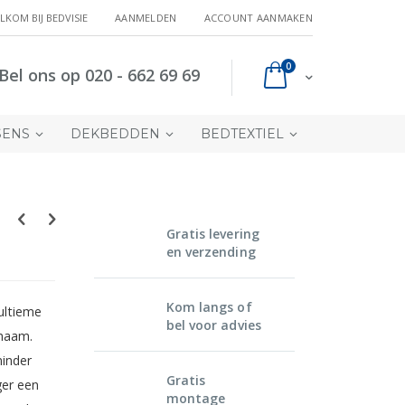
LKOM BIJ BEDVISIE
AANMELDEN
ACCOUNT AANMAKEN
producten
0
Bel ons op 020 - 662 69 69
Cart
SENS
DEKBEDDEN
BEDTEXTIEL
Gratis levering
en verzending
Kom langs of
ultieme
bel voor advies
chaam.
minder
Gratis
ger een
montage