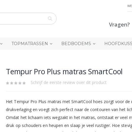
WE
Vragen? 
Zoek
TOPMATRASSEN
BEDBODEMS
HOOFDKUS
Tempur Pro Plus matras SmartCool
Schrijf de eerste review over dit product
Het Tempur Pro Plus matras met SmartCool hoes zorgt voor de 
drukverlaging en voegt zich perfect naar de contouren van het li
Omdat het lichaam iets wegzakt in het matras, ontstaat er veel 
druk op schouders en heupen en slaap je veel rustiger. Hoe stevi