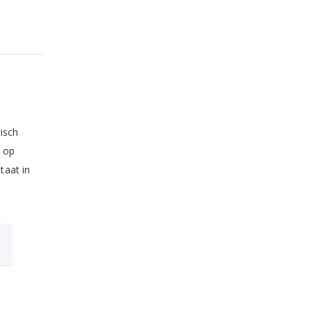
isch
k op
taat in