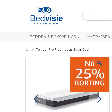
Ga
naar
de
inhoud
BEDDEN & BOXSPRINGS
MATRASSEN
Home
Tempur Pro Plus matras SmartCool
Skip
to
the
end
of
the
images
gallery