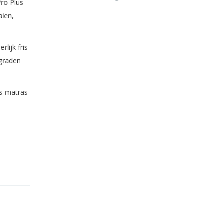
Pro Plus
aien,
lijk fris
graden
s matras