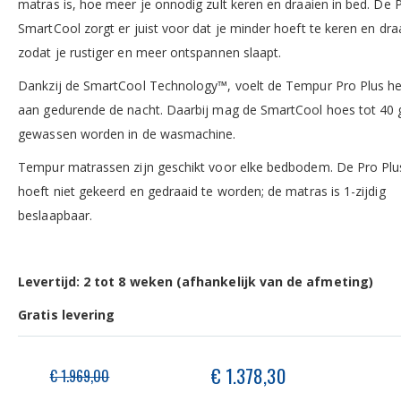
matras is, hoe meer je onnodig zult keren en draaien in bed. De 
SmartCool zorgt er juist voor dat je minder hoeft te keren en dra
zodat je rustiger en meer ontspannen slaapt.
Dankzij de SmartCool Technology™️, voelt de Tempur Pro Plus heer
aan gedurende de nacht. Daarbij mag de SmartCool hoes tot 40 
gewassen worden in de wasmachine.
Tempur matrassen zijn geschikt voor elke bedbodem. De Pro Plu
hoeft niet gekeerd en gedraaid te worden; de matras is 1-zijdig
beslaapbaar.
Levertijd: 2 tot 8 weken (afhankelijk van de afmeting)
Gratis levering
Speciale
€ 1.378,30
€ 1.969,00
prijs