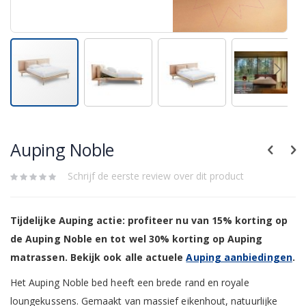
Skip
to
the
Auping Noble
beginning
of
the
Schrijf de eerste review over dit product
images
gallery
Tijdelijke Auping actie: profiteer nu van 15% korting op
de Auping Noble en tot wel 30% korting op Auping
matrassen. Bekijk ook alle actuele
Auping aanbiedingen
.
Het Auping Noble bed heeft een brede rand en royale
loungekussens. Gemaakt van massief eikenhout, natuurlijke