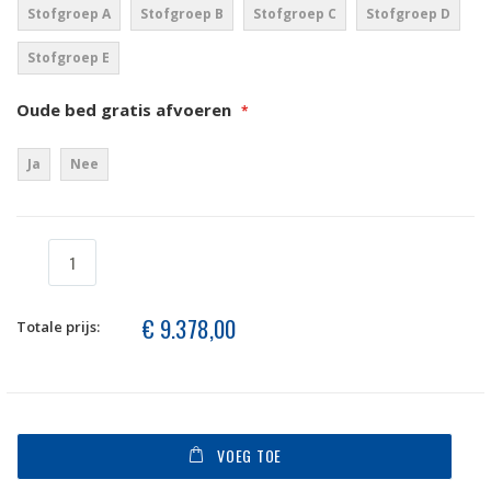
Stofgroep A
Stofgroep B
Stofgroep C
Stofgroep D
Stofgroep E
Oude bed gratis afvoeren
Ja
Nee
€ 9.378,00
Totale prijs:
VOEG TOE