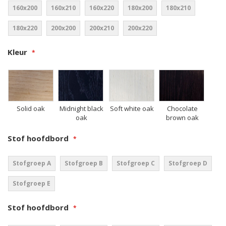
160x200
160x210
160x220
180x200
180x210
180x220
200x200
200x210
200x220
Kleur
Solid oak
Midnight black
Soft white oak
Chocolate
oak
brown oak
Stof hoofdbord
Stofgroep A
Stofgroep B
Stofgroep C
Stofgroep D
Stofgroep E
Stof hoofdbord