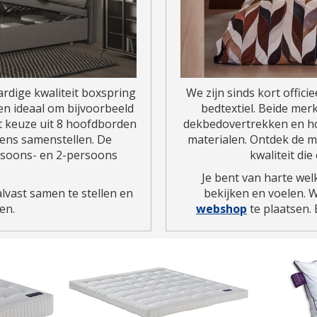
dige kwaliteit boxspring
We zijn sinds kort offici
en ideaal om bijvoorbeeld
bedtextiel. Beide mer
t keuze uit 8 hoofdborden
dekbedovertrekken en ho
wens samenstellen. De
materialen. Ontdek de m
ersoons- en 2-persoons
kwaliteit di
Je bent van harte wel
lvast samen te stellen en
bekijken en voelen. W
en.
webshop
te plaatsen. E