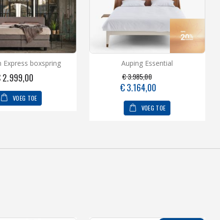
 Express boxspring
Auping Essential
 2.999,00
€ 3.985,00
Speciale
€ 3.164,00
prijs
VOEG TOE
VOEG TOE