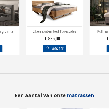
rgruimte
Eikenhouten bed Forestales
Pullman
€ 995,00
€
VOEG TOE
Een aantal van onze
matrassen