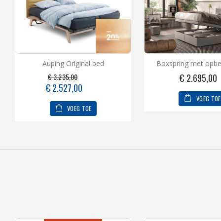
Auping Original bed
Boxspring met opbe
€ 2.695,00
€ 3.235,00
Speciale
€ 2.527,00
prijs
VOEG TOE
VOEG TOE