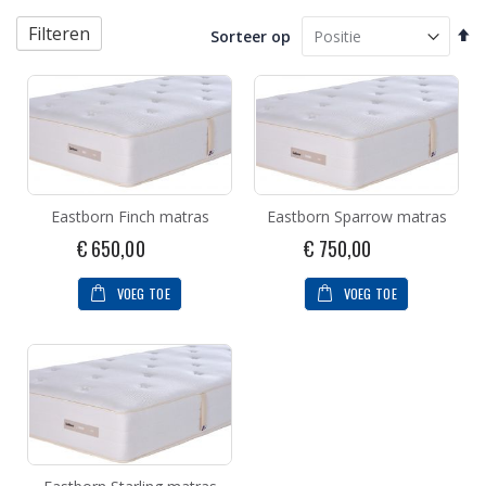
Filteren
Va
Sorteer op
ho
na
la
so
Eastborn Finch matras
Eastborn Sparrow matras
€ 650,00
€ 750,00
VOEG TOE
VOEG TOE