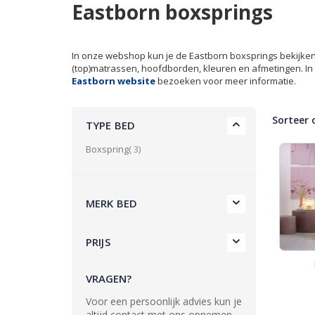
Eastborn boxsprings
In onze webshop kun je de Eastborn boxsprings bekijken en
(top)matrassen, hoofdborden, kleuren en afmetingen. In 
Eastborn website
bezoeken voor meer informatie.
Sorteer 
TYPE BED
product
Boxspring
3
MERK BED
PRIJS
VRAGEN?
Voor een persoonlijk advies kun je
altijd contact met ons opnemen.