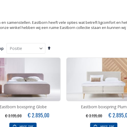
 samenstellen. Eastborn heeft vele opties wat betreft ligcomfort en het u
onze winkel hebben wij een ruime Eastborn collectie staan en kunnen wij 
Van
op
hoog
naar
laag
sorteren
Eastborn boxspring Globe
Eastborn boxspring Plum
Speciale
Speciale
€ 2.895,00
€ 2.895,
€ 3.195,00
€ 3.195,00
prijs
prijs
VOEG TOE
VOEG TOE