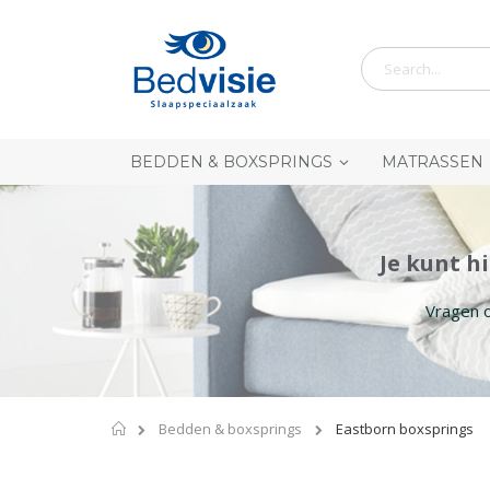
Ga
naar
de
inhoud
BEDDEN & BOXSPRINGS
MATRASSEN
Je kunt h
Vragen o
Home
Bedden & boxsprings
Eastborn boxsprings