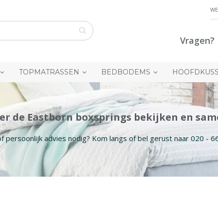
WE
Vragen? 
Zoek
TOPMATRASSEN
BEDBODEMS
HOOFDKUS
ier de Eastborn boxsprings bekijken en sam
f persoonlijk advies nodig? Kom langs of bel gerust naar 020 - 6