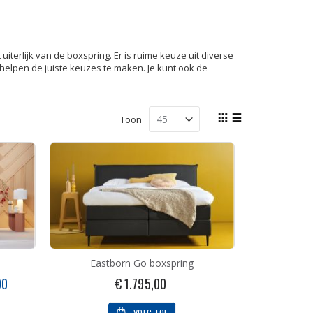
iterlijk van de boxspring. Er is ruime keuze uit diverse
helpen de juiste keuzes te maken. Je kunt ook de
Tonen
Toon
als
Foto-
Lijst
tabel
Eastborn Go boxspring
00
€ 1.795,00
VOEG TOE