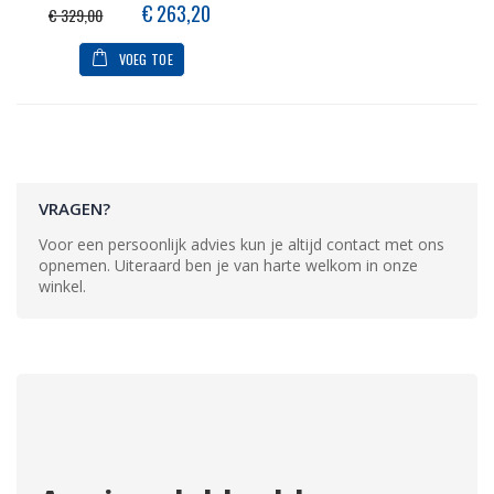
Speciale
€ 263,20
€ 329,00
prijs
VOEG TOE
VRAGEN?
Voor een persoonlijk advies kun je altijd contact met ons
opnemen. Uiteraard ben je van harte welkom in onze
winkel.