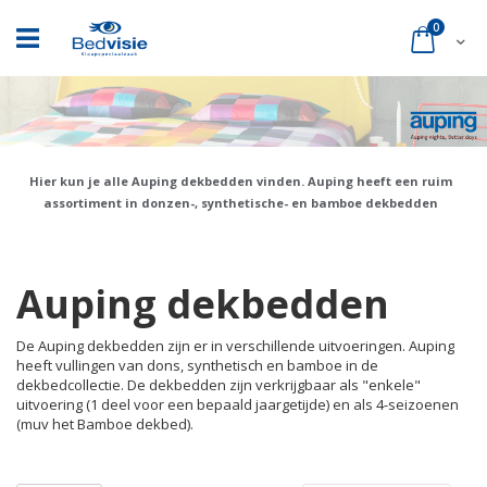
Ga
naar
product
0
Cart
de
inhoud
Hier kun je alle Auping dekbedden vinden. Auping heeft een ruim
assortiment in donzen-, synthetische- en bamboe dekbedden
Auping dekbedden
De Auping dekbedden zijn er in verschillende uitvoeringen. Auping
heeft vullingen van dons, synthetisch en bamboe in de
dekbedcollectie. De dekbedden zijn verkrijgbaar als "enkele"
uitvoering (1 deel voor een bepaald jaargetijde) en als 4-seizoenen
(muv het Bamboe dekbed).