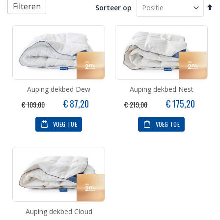
Filteren
Va
Sorteer op
ho
na
la
so
Auping dekbed Dew
Auping dekbed Nest
Speciale
Speciale
€ 87,20
€ 175,20
€ 109,00
€ 219,00
prijs
prijs
VOEG TOE
VOEG TOE
Auping dekbed Cloud