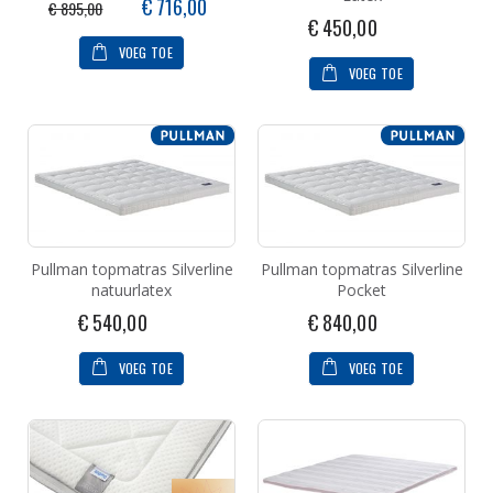
Speciale
€ 716,00
€ 895,00
prijs
€ 450,00
VOEG TOE
VOEG TOE
Pullman topmatras Silverline
Pullman topmatras Silverline
natuurlatex
Pocket
€ 540,00
€ 840,00
VOEG TOE
VOEG TOE