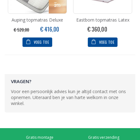
Auping topmatras Deluxe
Eastborn topmatras Latex
Speciale
€ 416,00
€ 360,00
€ 520,00
prijs
VOEG TOE
VOEG TOE
VRAGEN?
Voor een persoonlijk advies kun je altijd contact met ons
opnemen. Uiteraard ben je van harte welkom in onze
winkel.
Gratis montage
Gratis verzending