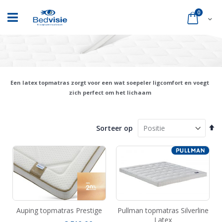
Ga
naar
product
0
Cart
de
inhoud
Een latex topmatras zorgt voor een wat soepeler ligcomfort en voegt
zich perfect om het lichaam
Va
Sorteer op
ho
na
la
so
Auping topmatras Prestige
Pullman topmatras Silverline
Latex