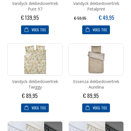
Vandyck dekbedovertrek
Vandyck dekbedovertrek
Pure 97
Petalprint
Speciale
€ 139,95
€ 49,95
€ 59,95
prijs
VOEG TOE
VOEG TOE
Vandyck dekbedovertrek
Essenza dekbedovertrek
Twiggy
Aurelina
€ 89,95
€ 89,95
VOEG TOE
VOEG TOE