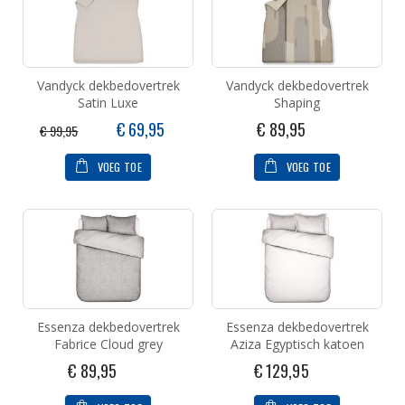
Vandyck dekbedovertrek
Vandyck dekbedovertrek
Satin Luxe
Shaping
Speciale
€ 69,95
€ 89,95
€ 99,95
prijs
VOEG TOE
VOEG TOE
Essenza dekbedovertrek
Essenza dekbedovertrek
Fabrice Cloud grey
Aziza Egyptisch katoen
€ 89,95
€ 129,95