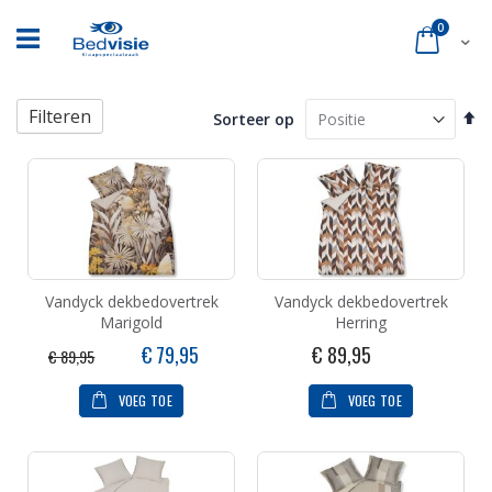
Ga
naar
product
0
Cart
de
inhoud
Filteren
Va
Sorteer op
ho
na
la
so
Vandyck dekbedovertrek
Vandyck dekbedovertrek
Marigold
Herring
Speciale
€ 79,95
€ 89,95
€ 89,95
prijs
VOEG TOE
VOEG TOE