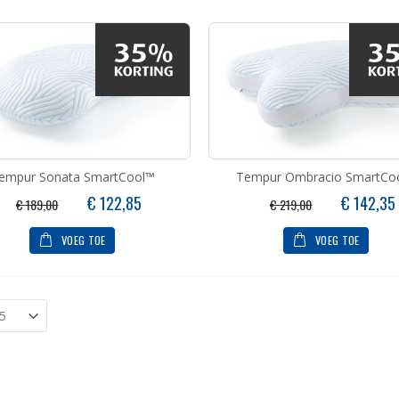
empur Sonata SmartCool™
Tempur Ombracio SmartCo
Speciale
Speciale
€ 122,85
€ 142,35
€ 189,00
€ 219,00
prijs
prijs
VOEG TOE
VOEG TOE