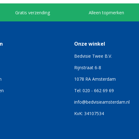
Gratis verzending
Alleen topmerken
n
Onze winkel
Bedvisie Twee B.V.
Rijnstraat 6-8
n
1078 RA Amsterdam
en
Tel: 020 - 662 69 69
info@bedvisieamsterdam.nl
KvK: 34107534