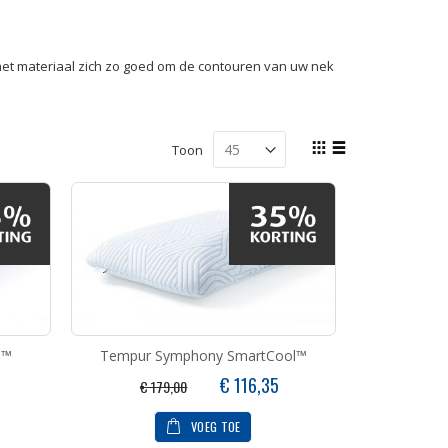
et materiaal zich zo goed om de contouren van uw nek
Tonen
Toon
als
Foto-
Lijst
tabel
l™
Tempur Symphony SmartCool™
Speciale
€ 116,35
€ 179,00
prijs
VOEG TOE