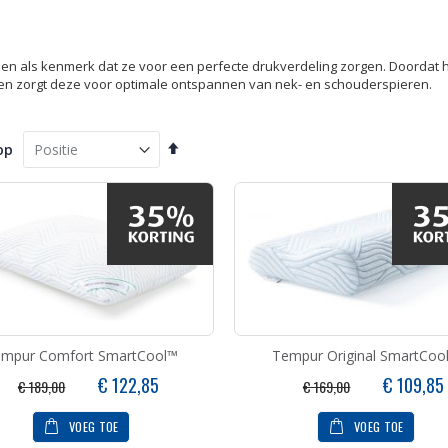
n als kenmerk dat ze voor een perfecte drukverdeling zorgen. Doordat h
en zorgt deze voor optimale ontspannen van nek- en schouderspieren.
Van
op
hoog
naar
laag
sorteren
empur Comfort SmartCool™
Tempur Original SmartCoo
Speciale
Speciale
€ 122,85
€ 109,85
€ 189,00
€ 169,00
prijs
prijs
VOEG TOE
VOEG TOE