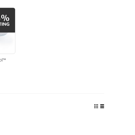
ol™
Tonen
als
Foto-
Lijst
tabel