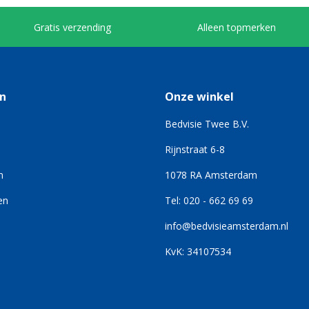
Gratis verzending
Alleen topmerken
n
Onze winkel
Bedvisie Twee B.V.
Rijnstraat 6-8
n
1078 RA Amsterdam
en
Tel: 020 - 662 69 69
info@bedvisieamsterdam.nl
KvK: 34107534