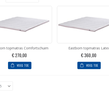
hoog
naar
laag
sorteren
born topmatras Comfortschuim
Eastborn topmatras Late
€ 270,00
€ 360,00
VOEG TOE
VOEG TOE