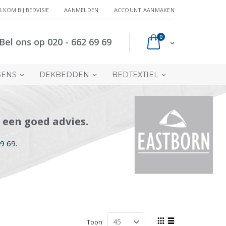
LKOM BIJ BEDVISIE
AANMELDEN
ACCOUNT AANMAKEN
producten
0
Bel ons op 020 - 662 69 69
Cart
SENS
DEKBEDDEN
BEDTEXTIEL
 een goed advies.
9 69.
Tonen
Toon