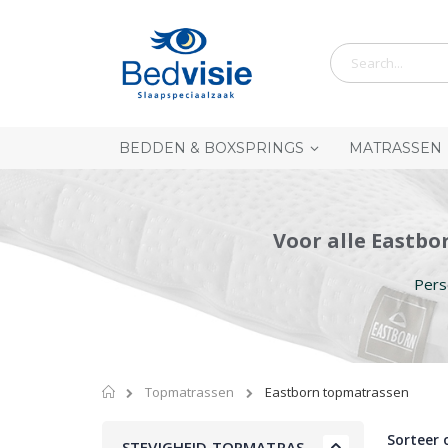
Ga
naar
de
inhoud
BEDDEN & BOXSPRINGS
MATRASSEN
Voor alle Eastbo
Pers
Home
Topmatrassen
Eastborn topmatrassen
Sorteer 
STEVIGHEID TOPMATRAS