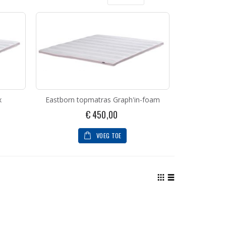
als
Foto-
Lijst
tabel
x
Eastborn topmatras Graph'in-foam
€ 450,00
VOEG TOE
Tonen
als
Foto-
Lijst
tabel