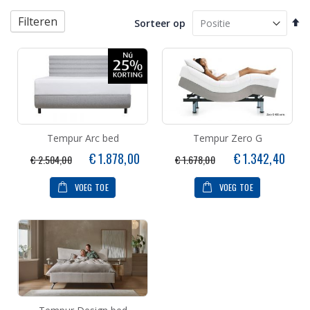
Filteren
Va
Sorteer op
ho
na
la
so
Tempur Arc bed
Tempur Zero G
Speciale
Speciale
€ 1.878,00
€ 1.342,40
€ 2.504,00
€ 1.678,00
prijs
prijs
VOEG TOE
VOEG TOE