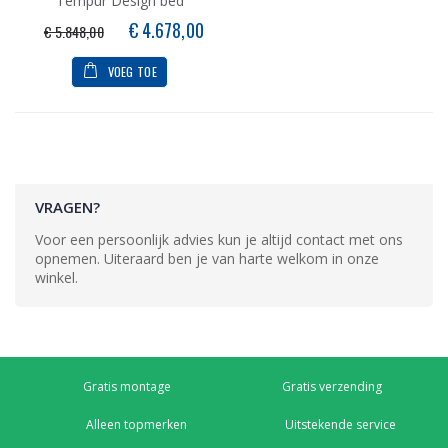
Tempur Design bed
Speciale
€ 4.678,00
€ 5.848,00
prijs
VOEG TOE
VRAGEN?
Voor een persoonlijk advies kun je altijd contact met ons
opnemen. Uiteraard ben je van harte welkom in onze
winkel.
Gratis montage
Gratis verzending
Alleen topmerken
Uitstekende service