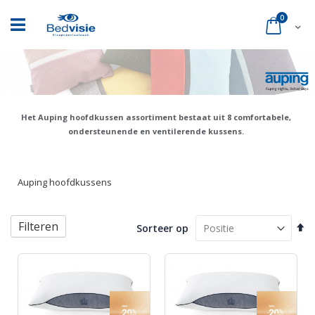
Ga
naar
product
0
Cart
de
inhoud
Het Auping hoofdkussen assortiment bestaat uit 8 comfortabele,
ondersteunende en ventilerende kussens.
Auping hoofdkussens
Filteren
Va
Sorteer op
ho
na
la
so