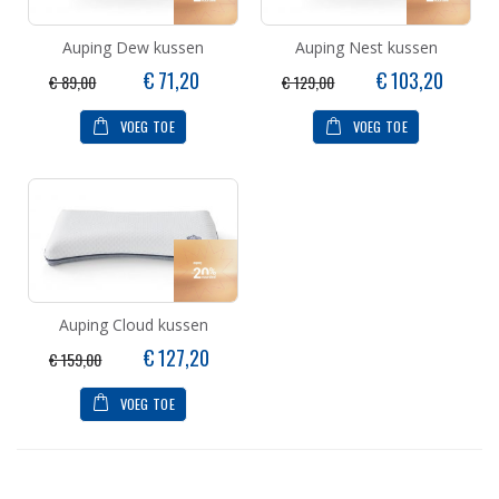
Auping Dew kussen
Auping Nest kussen
Speciale
Speciale
€ 71,20
€ 103,20
€ 89,00
€ 129,00
prijs
prijs
VOEG TOE
VOEG TOE
Auping Cloud kussen
Speciale
€ 127,20
€ 159,00
prijs
VOEG TOE