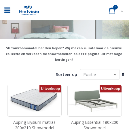
Ga
naar
product
0
Cart
de
inhoud
Showmroommodel bedden kopen? Wij maken ruimte voor de nieuwe
collectie en verkopen de showmodellen op deze pagina uit met hoge
kortingen!
Va
Sorteer op
ho
na
la
so
Auping Elysium matras
Auping Essential 180x200
200x210 Showmodel
Showmodel