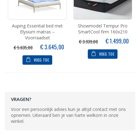
Auping Essential bed met
Showmodel Tempur Pro
Elysium matras –
SmartCool firm 160x210
Voorraadset
Speciale
€ 1.499,00
€ 3.939,00
prijs
Speciale
€ 3.645,00
€ 5.635,00
prijs
VOEG TOE
VOEG TOE
VRAGEN?
Voor een persoonlijk advies kun je altijd contact met ons
opnemen. Uiteraard ben je van harte welkom in onze
winkel.