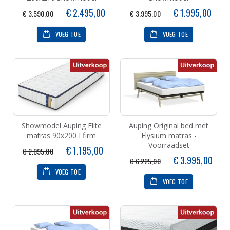
Speciale
Speciale
€ 2.495,00
€ 1.995,00
€ 3.590,00
€ 3.995,00
prijs
prijs
VOEG TOE
VOEG TOE
Showmodel Auping Elite
Auping Original bed met
matras 90x200 I firm
Elysium matras -
Voorraadset
Speciale
€ 1.195,00
€ 2.095,00
prijs
Speciale
€ 3.995,00
€ 6.225,00
prijs
VOEG TOE
VOEG TOE