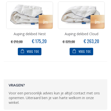
Auping dekbed Nest
Auping dekbed Cloud
Speciale
Speciale
€ 175,20
€ 263,20
€ 219,00
€ 329,00
prijs
prijs
VOEG TOE
VOEG TOE
VRAGEN?
Voor een persoonlijk advies kun je altijd contact met ons
opnemen. Uiteraard ben je van harte welkom in onze
winkel.