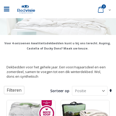
Ga
naar
product
0
Cart
de
inhoud
Voor 4-seizoenen kwaliteitsdekbedden kunt u bij ons terecht. Auping,
Castella of Ducky Dons? Maak uw keuze.
Dekbedden voor het gehele jaar. Een voor/najaarsdeel en een
zomerdeel, samen te voegen tot een dik winterdekbed. Wol,
dons en synthetisch
Filteren
Va
Sorteer op
ho
na
la
so