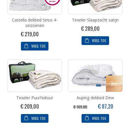
Castella dekbed Sirius 4-
Texeler Slaapzacht satijn
seizoenen
€ 289,00
€ 219,00
VOEG TOE
VOEG TOE
Texeler PuurNatuur
Auping dekbed Dew
Speciale
€ 209,00
€ 87,20
€ 109,00
prijs
VOEG TOE
VOEG TOE