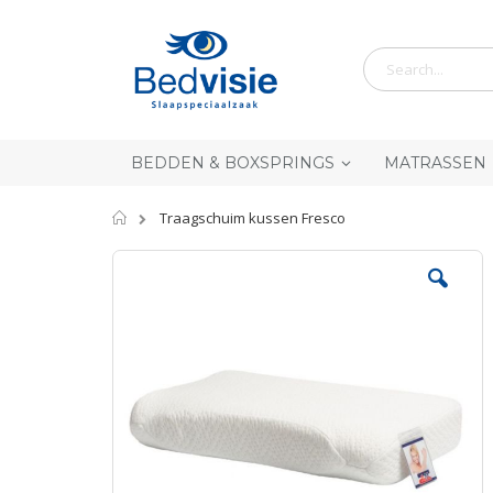
Ga
naar
de
inhoud
BEDDEN & BOXSPRINGS
MATRASSEN
Home
Traagschuim kussen Fresco
Skip
to
the
end
of
the
images
gallery