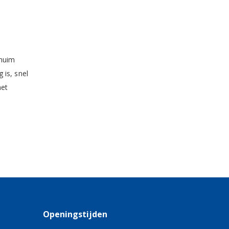
chuim
 is, snel
het
Openingstijden