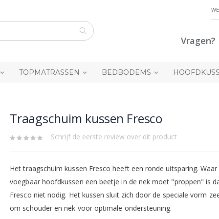
WE
Vragen? 
Zoek
TOPMATRASSEN
BEDBODEMS
HOOFDKUS
Traagschuim kussen Fresco
Schrijf de eerste review over dit product
Het traagschuim kussen Fresco heeft een ronde uitsparing. Waar
voegbaar hoofdkussen een beetje in de nek moet "proppen" is da
Fresco niet nodig. Het kussen sluit zich door de speciale vorm z
om schouder en nek voor optimale ondersteuning.