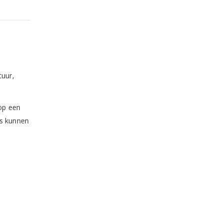
tuur,
 op een
rs kunnen