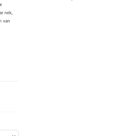
le
ar nek,
n van