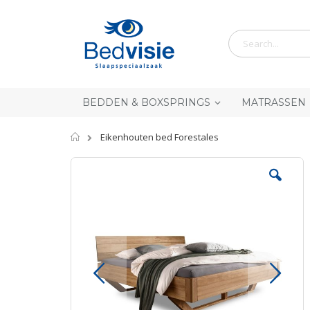
Ga
naar
de
inhoud
BEDDEN & BOXSPRINGS
MATRASSEN
Home
Eikenhouten bed Forestales
Skip
to
the
end
of
the
images
gallery