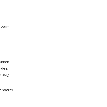
n 20cm
kunnen
rden,
stevig
t matras.