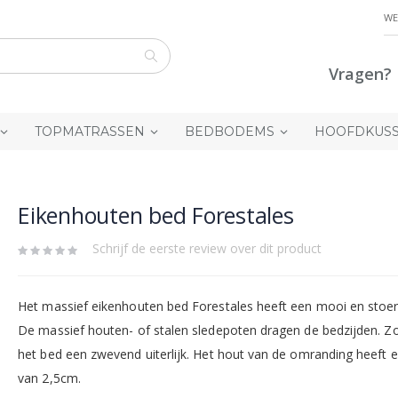
WE
Vragen? 
Zoek
TOPMATRASSEN
BEDBODEMS
HOOFDKUS
Eikenhouten bed Forestales
Schrijf de eerste review over dit product
Het massief eikenhouten bed Forestales heeft een mooi en stoer u
De massief houten- of stalen sledepoten dragen de bedzijden. Zo 
het bed een zwevend uiterlijk. Het hout van de omranding heeft e
van 2,5cm.