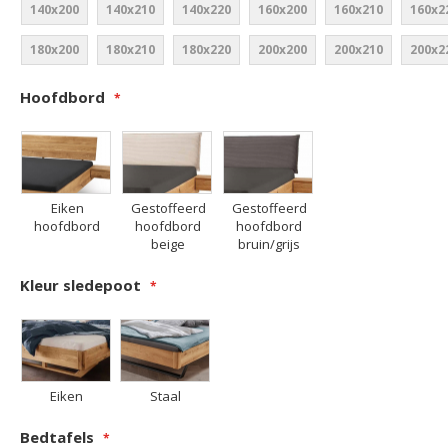
140x200
140x210
140x220
160x200
160x210
160x2
180x200
180x210
180x220
200x200
200x210
200x2
Hoofdbord
Eiken
Gestoffeerd
Gestoffeerd
hoofdbord
hoofdbord
hoofdbord
beige
bruin/grijs
Kleur sledepoot
Eiken
Staal
Bedtafels