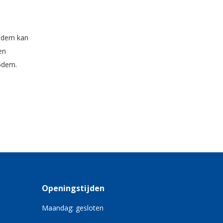
bodem kan
en
odem.
Openingstijden
Maandag: gesloten