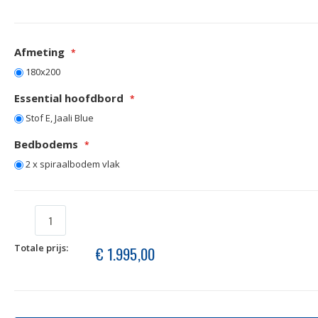
Afmeting
180x200
Essential hoofdbord
Stof E, Jaali Blue
Bedbodems
2 x spiraalbodem vlak
Totale prijs:
€ 1.995,00