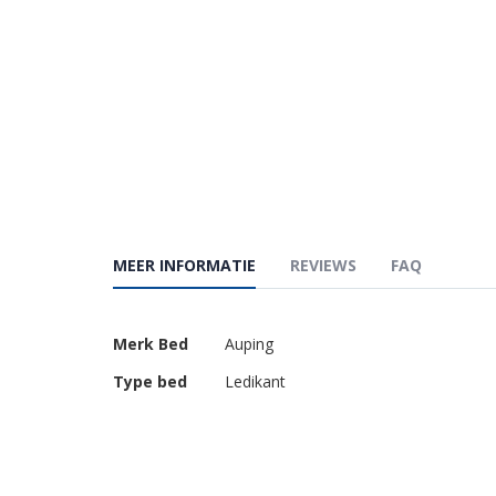
MEER INFORMATIE
REVIEWS
FAQ
Meer
Merk Bed
Auping
informatie
Type bed
Ledikant