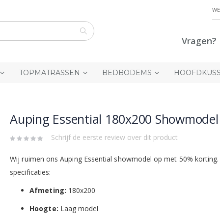
WE
Vragen? 
Zoek
TOPMATRASSEN
BEDBODEMS
HOOFDKUS
Auping Essential 180x200 Showmodel
Schrijf de eerste review over dit product
Wij ruimen ons Auping Essential showmodel op met 50% korting.
specificaties:
Afmeting:
180x200
Hoogte:
Laag model