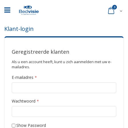
Ga
naar
product
0
Cart
de
inhoud
Klant-login
Geregistreerde klanten
Als u een account heeft, kunt u zich aanmelden met uw e-
mailadres.
E-mailadres
Wachtwoord
Show Password