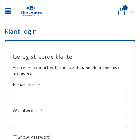
Ga
naar
product
0
Cart
de
inhoud
Klant-login
Geregistreerde klanten
Als u een account heeft, kunt u zich aanmelden met uw e-
mailadres.
E-mailadres
Wachtwoord
Show Password