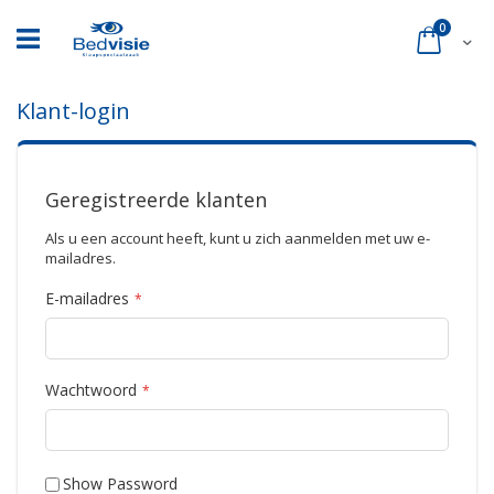
Ga
naar
product
0
Cart
de
inhoud
Klant-login
Geregistreerde klanten
Als u een account heeft, kunt u zich aanmelden met uw e-
mailadres.
E-mailadres
Wachtwoord
Show Password