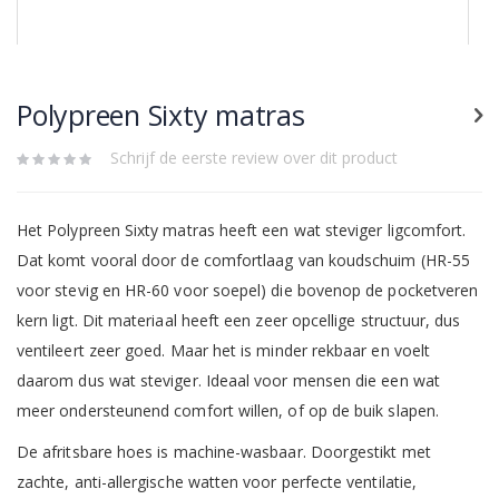
Skip
to
the
Polypreen Sixty matras
beginning
of
the
Schrijf de eerste review over dit product
images
gallery
Het Polypreen Sixty matras heeft een wat steviger ligcomfort.
Dat komt vooral door de comfortlaag van koudschuim (HR-55
voor stevig en HR-60 voor soepel) die bovenop de pocketveren
kern ligt. Dit materiaal heeft een zeer opcellige structuur, dus
ventileert zeer goed. Maar het is minder rekbaar en voelt
daarom dus wat steviger. Ideaal voor mensen die een wat
meer ondersteunend comfort willen, of op de buik slapen.
De afritsbare hoes is machine-wasbaar. Doorgestikt met
zachte, anti-allergische watten voor perfecte ventilatie,