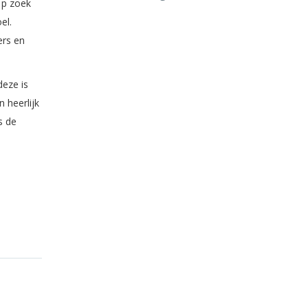
op zoek
el.
ers en
deze is
 heerlijk
s de