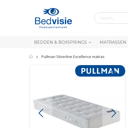
Ga
naar
de
inhoud
BEDDEN & BOXSPRINGS
MATRASSEN
Home
Pullman Silverline Excellence matras
Skip
to
the
end
of
the
images
gallery