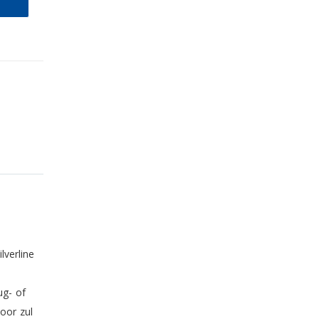
lverline
ug- of
oor zul