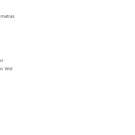
s matras
er
en. Wol